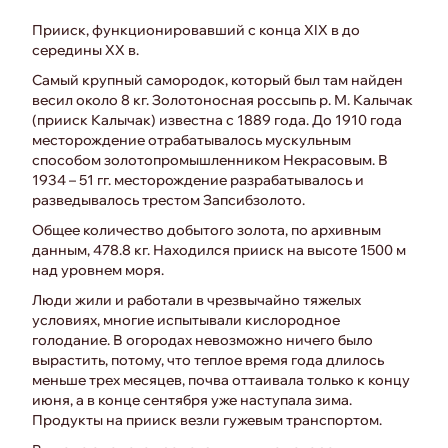
Прииск, функционировавший с конца XIX в до
середины XX в.
Самый крупный самородок, который был там найден
весил около 8 кг. Золотоносная россыпь р. М. Калычак
(прииск Калычак) известна с 1889 года. До 1910 года
месторождение отрабатывалось мускульным
способом золотопромышленником Некрасовым. В
1934 – 51 гг. месторождение разрабатывалось и
разведывалось трестом Запсибзолото.
Общее количество добытого золота, по архивным
данным, 478.8 кг. Находился прииск на высоте 1500 м
над уровнем моря.
Люди жили и работали в чрезвычайно тяжелых
условиях, многие испытывали кислородное
голодание. В огородах невозможно ничего было
вырастить, потому, что теплое время года длилось
меньше трех месяцев, почва оттаивала только к концу
июня, а в конце сентября уже наступала зима.
Продукты на прииск везли гужевым транспортом.