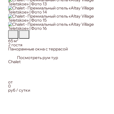
Площадь:
2
65 м
Вместимость:
2 гостя
Особенность номера:
Панорамные окна с террасой
Посмотреть рум тур
от
0
руб / сутки