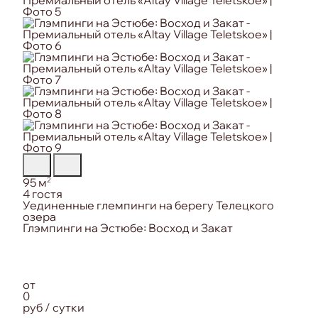
Площадь:
2
95 м
Вместимость:
4 гостя
Особенность номера:
Уединенные глемпинги на берегу Телецкого
озера
от
0
руб / сутки