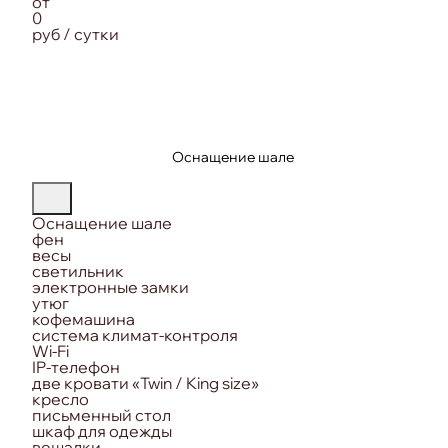
от
0
руб / сутки
Оснащение шале
Оснащение шале
фен
весы
светильник
электронные замки
утюг
кофемашина
система климат-контроля
Wi-Fi
IP-телефон
две кровати «Twin / King size»
кресло
письменный стол
шкаф для одежды
вешалки