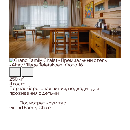
Площадь:
2
250 м
Вместимость:
4 гостя
Особенность номера:
Первая береговая линия, подходит для
проживания с детьми
Посмотреть рум тур