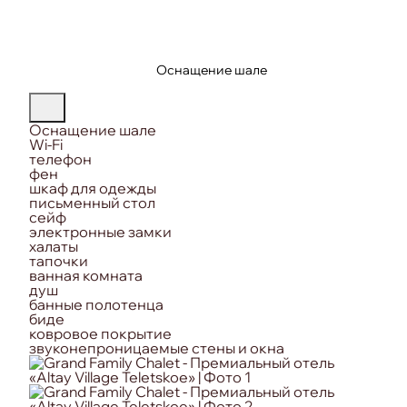
Оснащение шале
Оснащение шале
Wi-Fi
телефон
фен
шкаф для одежды
письменный стол
сейф
электронные замки
халаты
тапочки
ванная комната
душ
банные полотенца
биде
ковровое покрытие
звуконепроницаемые стены и окна