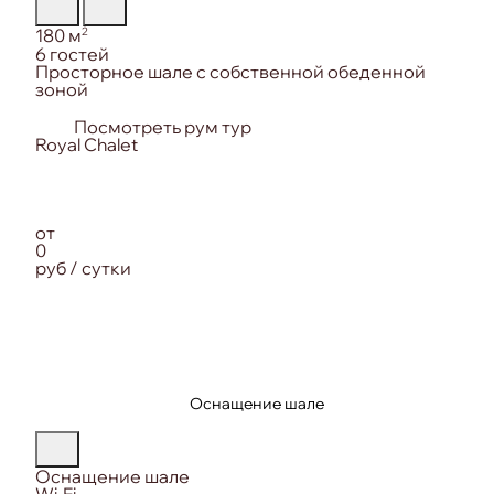
Площадь:
2
180 м
Вместимость:
6 гостей
Особенность номера:
Просторное шале с собственной обеденной
зоной
Посмотреть рум тур
от
0
руб / сутки
Оснащение шале
Оснащение шале
Wi-Fi