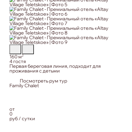
Площадь:
2
160 м
Вместимость:
4 гостя
Особенность номера:
Первая береговая линия, подходит для
проживания с детьми
Посмотреть рум тур
от
0
руб / сутки