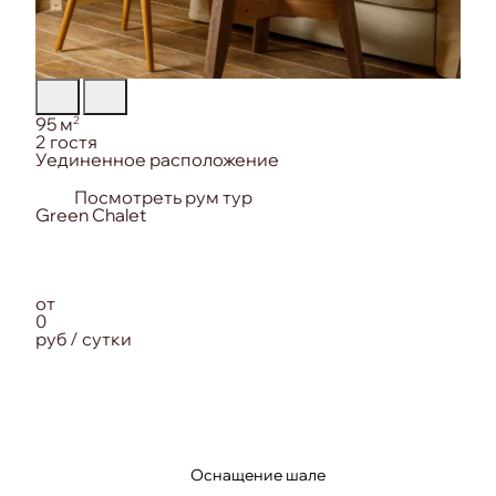
Площадь:
2
95 м
Вместимость:
2 гостя
Особенность номера:
Уединенное расположение
Посмотреть рум тур
от
0
руб / сутки
Оснащение шале