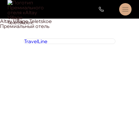
Altay Village Teletskoe
Премиальный отель
TravelLine
8 800 444 1 444
круглосуточно