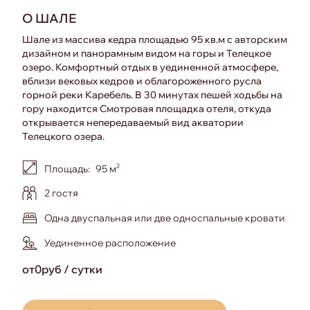
О ШАЛЕ
Шале из массива кедра площадью 95 кв.м с авторским
дизайном и панорамным видом на горы и Телецкое
озеро. Комфортный отдых в уединенной атмосфере,
вблизи вековых кедров и облагороженного русла
горной реки Каребель. В 30 минутах пешей ходьбы на
гору находится Смотровая площадка отеля, откуда
открывается непередаваемый вид акватории
Телецкого озера.
2
Площадь:
95 м
Вместимость:
2 гостя
Одна двуспальная или две односпальные кровати
Особенность номера:
Уединенное расположение
от
0
руб / сутки