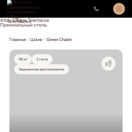
Altay Village Teletskoe
Премиальный отель
Главная
Шале
Green Chalet
8 800 444 1 444
круглосуточно
95 м
2 гостя
2
Площадь:
Вместимость:
Уединенное расположение
Особенность номера: