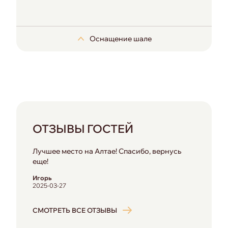
Оснащение шале
Wi-Fi
телефон
фен
ОТЗЫВЫ ГОСТЕЙ
шкаф для одежды
письменный стол
Лучшее место на Алтае! Спасибо, вернусь
сейф
еще!
электронные замки
халаты
Игорь
2025-03-27
тапочки
ванная комната
СМОТРЕТЬ ВСЕ ОТЗЫВЫ
душ
банные полотенца