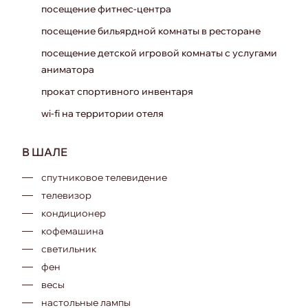
посещение фитнес-центра
посещение бильярдной комнаты в ресторане
посещение детской игровой комнаты с услугами
аниматора
прокат спортивного инвентаря
wi-fi на территории отеля
В ШАЛЕ
спутниковое телевидение
телевизор
кондиционер
кофемашина
светильник
фен
весы
настольные лампы