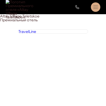
Altay Village Teletskoe
Премиальный отель
TravelLine
8 800 444 1 444
круглосуточно