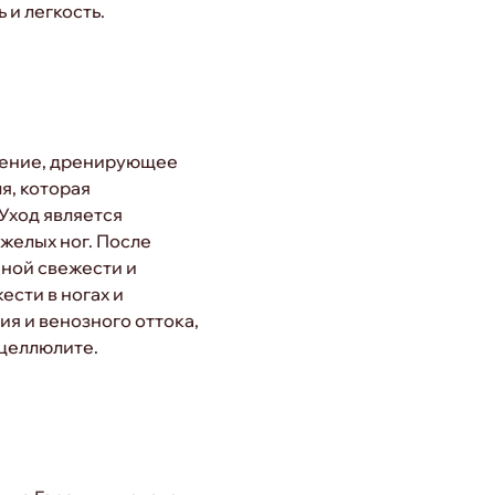
 и легкость.
щение, дренирующее
я, которая
Уход является
желых ног. После
ной свежести и
ести в ногах и
я и венозного оттока,
целлюлите.