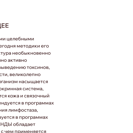
ЩЕЕ
ми целебными
егодня методики его
стура необыкновенно
но активно
 выведению токсинов,
сти, великолепно
Организм насыщается
окринная система,
тся кожа и связочный
ендуется в программах
ния лимфостаза,
уется в программах
АНДЫ обладает
и с чем применяется