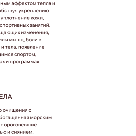
нным эффектом тепла и
обствуя укреплению
 уплотнение кожи,
спортивных занятий,
щущающих изменения,
илы мышц, боли в
 и тела, появление
щимся спортом,
ах и программах
ЕЛА
о очищения с
обогащенная морским
ет ороговевшие
ью и сиянием.