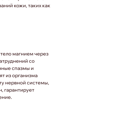
аний кожи, таких как
тело магнием через
затруднений со
нные спазмы и
ят из организма
ту нервной системы,
н, гарантирует
ение.