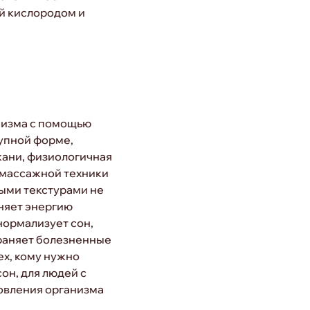
й кислородом и
низма с помощью
упной форме,
кани, физиологичная
 массажной техники
ыми текстурами не
няет энергию
нормализует сон,
раняет болезненные
ех, кому нужно
он, для людей с
новления организма