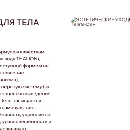
ДЛЯ ТЕЛА
ормуле и качествам
 вода THALION),
оступной форме и не
тановление
анизма),
нервную систему (за
 процессов выведения
. Тело насыщается
 самочувствие.
чивость, укрепляется
, уравновешенности и
танавливает