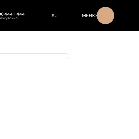
00 444 1 444
МЕНЮ
RU
глосуточно
EN
ENGLISH