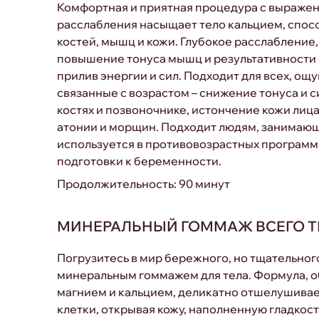
Комфортная и приятная процедура с выраже
расслабления насыщает тело кальцием, спос
костей, мышц и кожи. Глубокое расслабление,
повышение тонуса мышц и результативности 
прилив энергии и сил. Подходит для всех, о
связанные с возрастом – снижение тонуса и с
костях и позвоночнике, истончение кожи лица
атонии и морщин. Подходит людям, занимаю
используется в противовозрастных программ
подготовки к беременности.
Продолжительность: 90 минут
МИНЕРАЛЬНЫЙ ГОММАЖ ВСЕГО Т
Погрузитесь в мир бережного, но тщательног
минеральным гоммажем для тела. Формула, 
магнием и кальцием, деликатно отшелушива
клетки, открывая кожу, наполненную гладкост