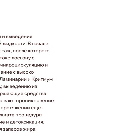
я и выведения
 жидкости. В начале
саж, после которого
токс-лосьону с
 микроциркуляцию и
ание с высоко
 Ламинарии и Критмум
, выведению из
вершающие средства
длевают проникновение
 протяжении еще
ультате процедуры
ие и детоксикация.
я запасов жира,