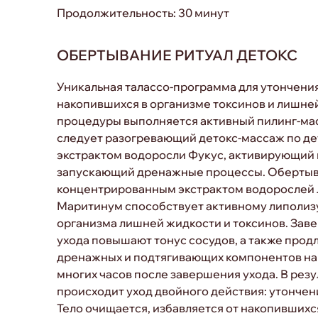
Продолжительность: 30 минут
ОБЕРТЫВАНИЕ РИТУАЛ ДЕТОКС
Уникальная талассо-программа для утончени
накопившихся в организме токсинов и лишней
процедуры выполняется активный пилинг-мас
следует разогревающий детокс-массаж по де
экстрактом водоросли Фукус, активирующий
запускающий дренажные процессы. Обертыв
концентрированным экстрактом водорослей
Маритинум способствует активному липолизу
организма лишней жидкости и токсинов. За
ухода повышают тонус сосудов, а также про
дренажных и подтягивающих компонентов на
многих часов после завершения ухода. В рез
происходит уход двойного действия: утончен
Тело очищается, избавляется от накопившихс