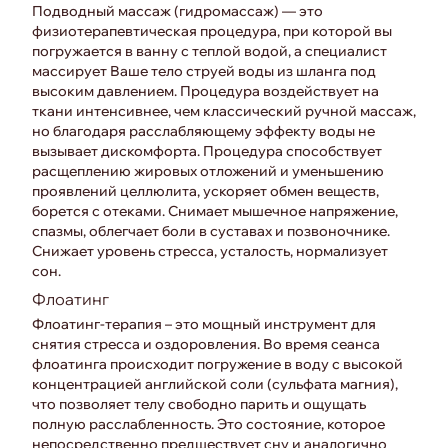
Подводный массаж (гидромассаж) — это
физиотерапевтическая процедура, при которой вы
погружается в ванну с теплой водой, а специалист
массирует Ваше тело струей воды из шланга под
высоким давлением. Процедура воздействует на
ткани интенсивнее, чем классический ручной массаж,
но благодаря расслабляющему эффекту воды не
вызывает дискомфорта. Процедура способствует
расщеплению жировых отложений и уменьшению
проявлений целлюлита, ускоряет обмен веществ,
борется с отеками. Снимает мышечное напряжение,
спазмы, облегчает боли в суставах и позвоночнике.
Снижает уровень стресса, усталость, нормализует
сон.
Флоатинг
Флоатинг-терапия – это мощный инструмент для
снятия стресса и оздоровления. Во время сеанса
флоатинга происходит погружение в воду с высокой
концентрацией английской соли (сульфата магния),
что позволяет телу свободно парить и ощущать
полную расслабленность. Это состояние, которое
непосредственно предшествует сну и аналогично