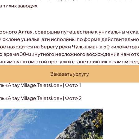
 тихих заводях.
орного Алтая, совершив путешествие к уникальным ск
 склоне ущелья, эти исполины по форме действительно
ое находится на берегу реки Чулышман в 50 километрах
Во время 30-минутного несложного восхождения нам о
чным пунктом этой прогулки станет пикник в самом се
Заказать услугу