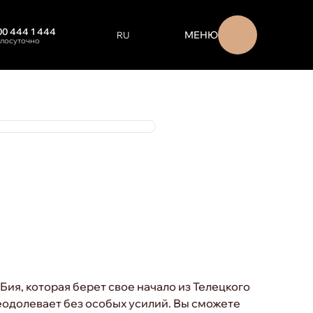
00 444 1 444
МЕНЮ
RU
глосуточно
EN
ENGLISH
ия, которая берет свое начало из Телецкого
еодолевает без особых усилий. Вы сможете