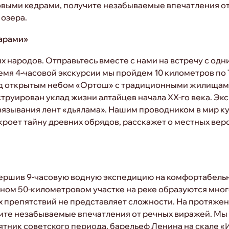
выми кедрами, получите незабываемые впечатления от 
 озера.
ларами»
народов. Отправьтесь вместе с нами на встречу с одн
ремя 4-часовой экскурсии мы пройдем 10 километров по
под открытым небом «Ортош» с традиционными жилищами
руирован уклад жизни алтайцев начала ХХ-го века. Экс
язывания лент «дьялама». Нашим проводником в мир ку
кроет тайну древних обрядов, расскажет о местных вер
ершив 9-часовую водную экспедицию на комфортабельно
ьном 50-километровом участке на реке образуются мног
х препятствий не представляет сложности. На протяже
чите незабываемые впечатления от речных виражей. Мы
тник советского периода, барельеф Ленина на скале «И