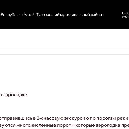
8 8
Республика Алтай, Турочакский муниципальный район
кру
а аэролодке
тправившись в 2-х часовую экскурсию по порогам реки Б
азуются многочисленные пороги, которые аэролодка пр