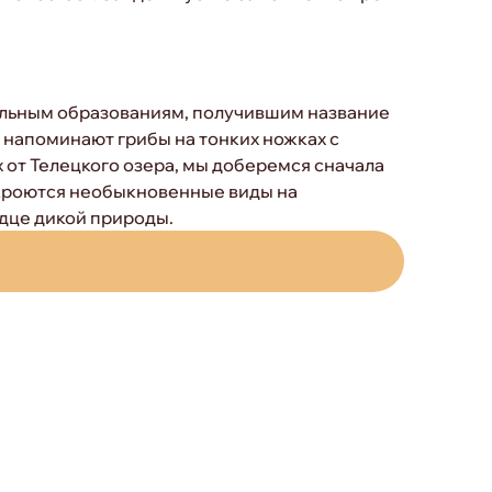
альным образованиям, получившим название
 напоминают грибы на тонких ножках с
 от Телецкого озера, мы доберемся сначала
ткроются необыкновенные виды на
рдце дикой природы.