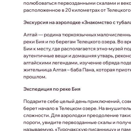
полюбоваться первозданными скалами и веко
расположенное в 20 километрах от Телецкого
Экскурсия на аэролодке «Знакомство с туба
Алтай — родина тюркоязычных малочисленных 
реки Бия и по берегам Телецкого озера. Во в
Бии к месту, где располагается этно-музей 
аутентичные вещи и домашняя утварь, реконст
алтайскими легендами, изучение обряда подв
жительница Алтая – баба Пана, которая приот
прошлом.
Экспедиция по реке Бия
Подарите себе целый день приключений, сов
берет начало в Телецком озере. На внушител
сложности. Для аэролодки преодоление таки
пороги, увидите первозданные скалы и полу
называемую, «Турочакскую писанницу» и памя