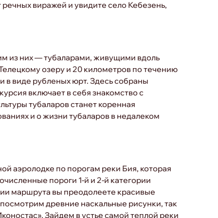
речных виражей и увидите село Кебезень,
им из них — тубаларами, живущими вдоль
 Телецкому озеру и 20 километров по течению
 в виде рубленых юрт. Здесь собраны
курсия включает в себя знакомство с
льтуры тубаларов станет коренная
ованиях и о жизни тубаларов в недалеком
й аэролодке по порогам реки Бия, которая
очисленные пороги 1-й и 2-й категории
нии маршрута вы преодолеете красивые
 посмотрим древние наскальные рисунки, так
коностас». Зайдем в устье самой теплой реки