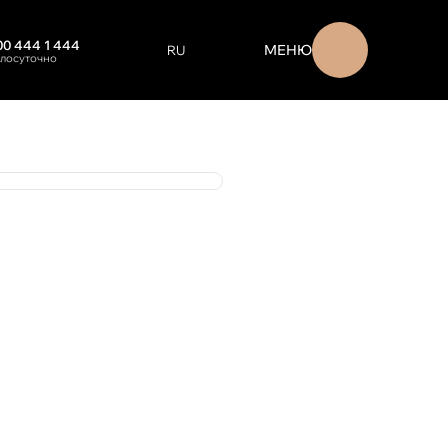
00 444 1 444
МЕНЮ
RU
глосуточно
EN
ENGLISH