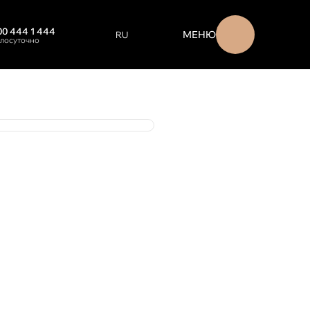
00 444 1 444
МЕНЮ
RU
глосуточно
EN
ENGLISH